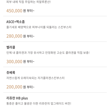
피부 내에 직접 주입하는 히알루론산!
450,000
원 부터~
ASCE+엑소좀
줄기세포 배양액으로 피부나이를 되돌리는 스킨부스터
280,000
원 부터~
벨라콜
인체 내 콜라겐과 가장 유사하고 안정화된 고순도 콜라겐을 직접 보충!
300,000
원 부터~
쥬베룩
자연스럽게 오래지속되는 자가콜라겐스킨부스터
200,000
원 부터~
리쥬란 HB plus
통증은 줄이고 물광은 더한 리쥬란의 업그레이드 버전!