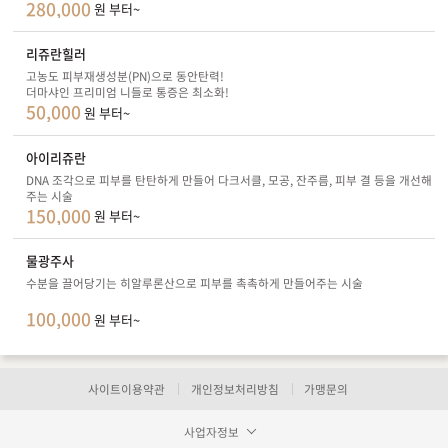
280,000
원 부터~
리쥬란힐러
고농도 피부재생성분(PN)으로 동안탄력!
더마샤인 프리미엄 니들로 통증은 최소화!
50,000
원 부터~
아이리쥬란
DNA 조각으로 피부를 탄탄하게 만들어 다크서클, 모공, 잔주름, 피부 결 등을 개선해
주는 시술
150,000
원 부터~
물광주사
수분을 끌어당기는 히알루론산으로 피부를 촉촉하게 만들어주는 시술
100,000
원 부터~
사이트이용약관
개인정보처리방침
가맹문의
장바구니 담기
예약하기
사업자정보