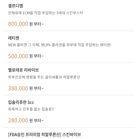
셀르디엠
인체유래 ECM을 직접 주입하는 5세대 스킨부스터
800,000
원 부터~
레티젠
NEW 콜라겐 그 자체, 99.9% 콜라겐을 피부에 직접 주입하는 레티젠!
500,000
원 부터~
벨로테로 리바이브
피부건강에 영향을 주는 글리세롤과 히알루론산
380,000
원 부터~
입술리쥬란 1cc
촉촉하고 잔주름 없는 입술로!!
280,000
원 부터~
[FDA승인 프리미엄 히알루론산] 스킨바이브