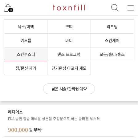
남은 시술/관리권 예약
0
남은 시술/관리권 종류 선택
색소/미백
쁘띠
리프팅
리프팅
여드름
바디
스킨케어
색소
스킨부스터
맨즈 프로그램
모공/흉터/홍조
제모
여드름/모공
점/문신 제거
단기완성 아포지 제모
스킨부스터
스킨케어
남은 시술/관리권 예약
체형
항노화수액
레디어스
기타
FDA 승인 칼슘 미네랄 성분을 주성분으로 하는 콜라겐 부스터
900,000
원 부터~