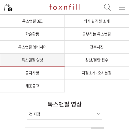
0
톡스앤필 3正
의사 & 직원 소개
학술활동
공부하는 톡스앤필
톡스앤필 앰버서더
전후사진
톡스앤필 영상
칭찬/불만 접수
공지사항
지점소개·오시는길
채용공고
톡스앤필 영상