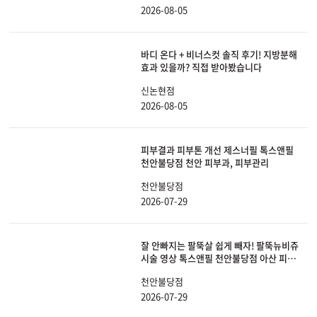
2026-08-05
바디 온다 + 비너스컷 솔직 후기! 지방분해
효과 있을까? 직접 받아봤습니다
신논현점
2026-08-05
피부결과 피부톤 개선 제스너필 톡스앤필
천안불당점 천안 피부과, 피부관리
천안불당점
2026-07-29
잘 안빠지는 팔뚝살 쉽게 빼자! 팔뚝뉴비쥬
시술 영상 톡스앤필 천안불당점 아산 피부
과, 비만
천안불당점
2026-07-29