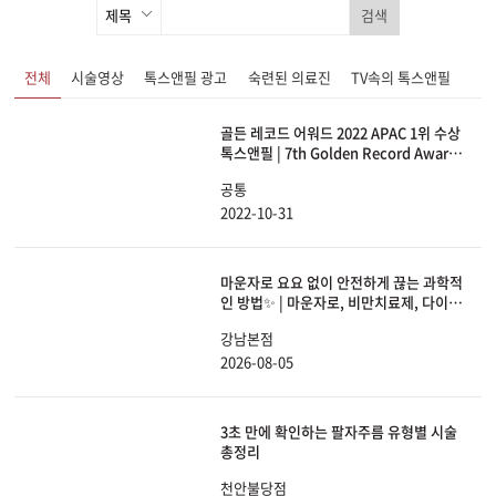
검색
전체
시술영상
톡스앤필 광고
숙련된 의료진
TV속의 톡스앤필
골든 레코드 어워드 2022 APAC 1위 수상
톡스앤필 | 7th Golden Record Award
2022 Accelerated Growth Award
공통
APAC 1st
2022-10-31
마운자로 요요 없이 안전하게 끊는 과학적
인 방법✨ | 마운자로, 비만치료제, 다이어
트, 체중감량
강남본점
2026-08-05
3초 만에 확인하는 팔자주름 유형별 시술
총정리
천안불당점