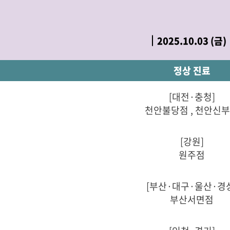
2025.10.03 (금)
정상 진료
[대전·충청]
천안불당점 , 천안신
[강원]
원주점
[부산·대구·울산·경
부산서면점