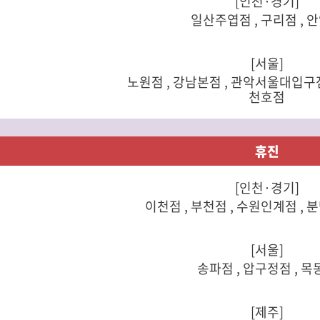
[인천·경기]
일산주엽점 , 구리점 , 
[서울]
노원점 , 강남본점 , 관악서울대입구점 
천호점
휴진
[인천·경기]
이천점 , 부천점 , 수원인계점 , 
[서울]
송파점 , 압구정점 , 목
[제주]