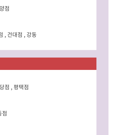
안양점
, 건대점 , 강동
분당점 , 평택점
동점