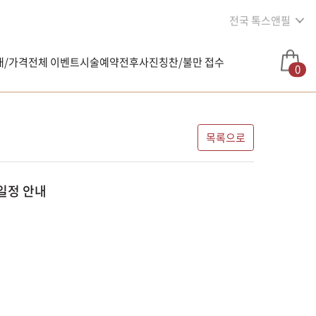
전국 톡스앤필
내/가격
전체 이벤트
시술예약
전후사진
칭찬/불만 접수
0
목록으로
료일정 안내