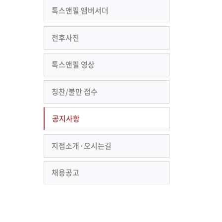
톡스앤필 앰버서더
전후사진
톡스앤필 영상
칭찬/불만 접수
공지사항
지점소개·오시는길
채용공고