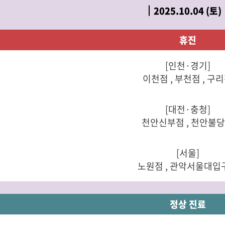
2025.10.04 (토)
휴진
[인천·경기]
이천점 , 부천점 , 구
[대전·충청]
천안신부점 , 천안불
[서울]
노원점 , 관악서울대입
정상 진료