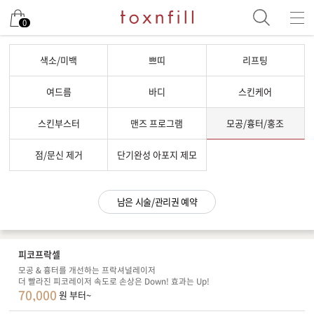
남은 시술/관리권 예약
0
남은 시술/관리권 종류 선택
색소/미백
쁘띠
리프팅
리프팅
여드름
바디
스킨케어
색소
스킨부스터
맨즈 프로그램
모공/흉터/홍조
제모
여드름/모공
점/문신 제거
단기완성 아포지 제모
스킨부스터
스킨케어
남은 시술/관리권 예약
체형
항노화수액
피코프락셀
기타
모공 & 흉터를 개선하는 프락셔널레이저
더 빨라진 피코레이저 속도로 손상은 Down! 효과는 Up!
70,000
원 부터~