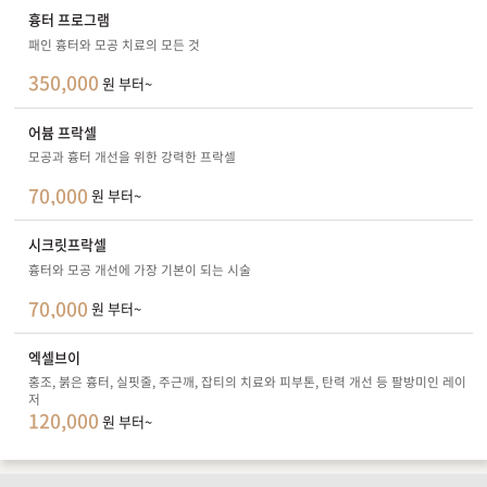
흉터 프로그램
패인 흉터와 모공 치료의 모든 것
350,000
원 부터~
어븀 프락셀
모공과 흉터 개선을 위한 강력한 프락셀
70,000
원 부터~
시크릿프락셀
흉터와 모공 개선에 가장 기본이 되는 시술
70,000
원 부터~
엑셀브이
홍조, 붉은 흉터, 실핏줄, 주근깨, 잡티의 치료와 피부톤, 탄력 개선 등 팔방미인 레이
저
120,000
원 부터~