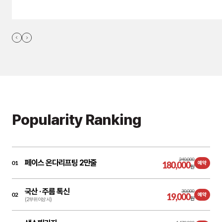
Popularity Ranking
240,000
페이스 온다리프팅 2만줄
01
180,000
예약
원
국산 ·
주름 톡신
30,000
02
19,000
예약
원
(2부위 이상 시)