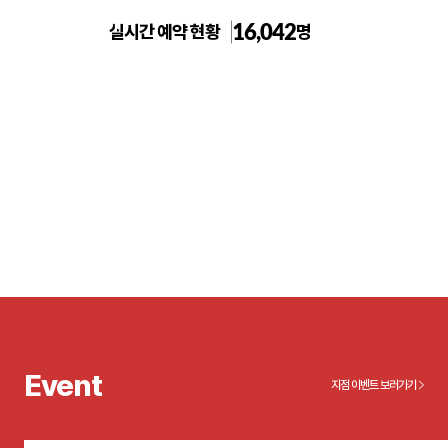
16,042
실시간 예약 현황
명
노원 톡스앤필의원
Event
지점 이벤트 보러가기