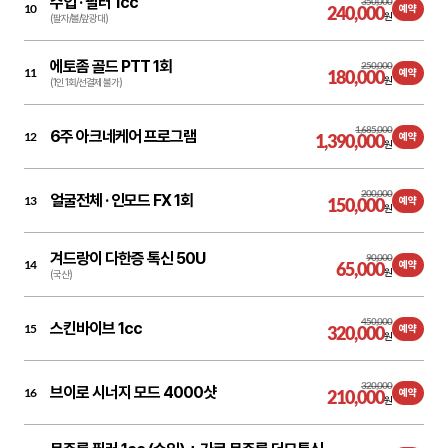
수입 ·
필러 1cc
350,000
10
240,000
예약
원
(팔자/볼/앞광대)
에토좀 골드 PTT 1회
250,000
11
180,000
예약
원
(1인 1회/선결제 불가)
1,685,000
6주 아크네케어 프로그램
12
1,390,000
예약
원
200,000
얼굴전체 ·
인모드 FX 1회
13
150,000
예약
원
겨드랑이 다한증 톡신 50U
90,000
14
65,000
예약
원
(국산)
450,000
스킨바이브 1cc
15
320,000
예약
원
320,000
브이로 시너지 모드 4000샷
16
210,000
예약
원