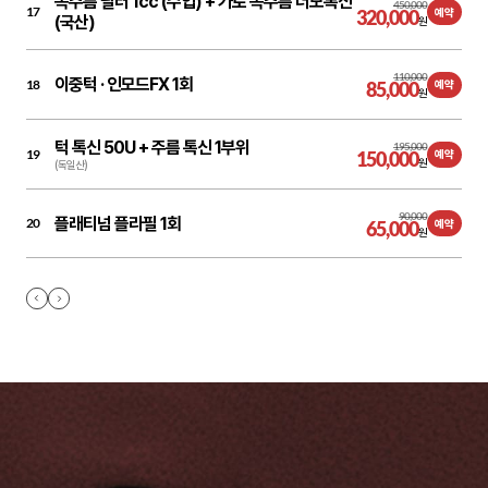
목주름 필러 1cc (수입) + 가로 목주름 더모톡신
450,000
17
320,000
예약
(국산)
원
110,000
이중턱 ·
인모드FX 1회
18
85,000
예약
원
턱 톡신 50U + 주름 톡신 1부위
195,000
19
150,000
예약
원
(독일산)
90,000
플래티넘 플라필 1회
20
65,000
예약
원