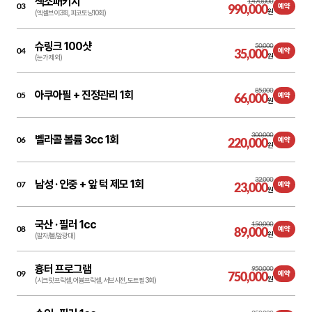
색소패키지
1,470,000
03
990,000
예약
원
(엑셀브이3회, 피코토닝10회)
슈링크 100샷
50,000
04
35,000
예약
원
(눈가 제외)
85,000
아쿠아필 + 진정관리 1회
05
66,000
예약
원
300,000
벨라콜 볼륨 3cc 1회
06
220,000
예약
원
32,000
남성 ·
인중 + 앞 턱 제모 1회
07
23,000
예약
원
국산 ·
필러 1cc
150,000
08
89,000
예약
원
(팔자/볼/앞광대)
흉터 프로그램
950,000
09
750,000
예약
원
(시크릿 프락셀, 어븀프락셀, 서브시전, 도트필 3회)