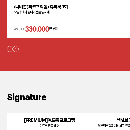
(나비존)피코프락셀+쥬베룩 1회
모공수축과 흉터개선을 동시에 !
330,000
460,000
원 부터
Signature
[PREMIUM]여드름 프로그램
엑셀브이
여드름 집중 케어!
얼룩덜룩함을 개선하고 톤을 