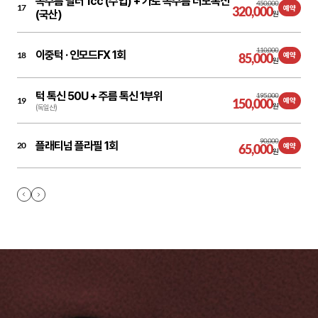
목주름 필러 1cc (수입) + 가로 목주름 더모톡신
450,000
17
320,000
예약
(국산)
원
110,000
이중턱 ·
인모드FX 1회
18
85,000
예약
원
턱 톡신 50U + 주름 톡신 1부위
195,000
19
150,000
예약
원
(독일산)
90,000
플래티넘 플라필 1회
20
65,000
예약
원