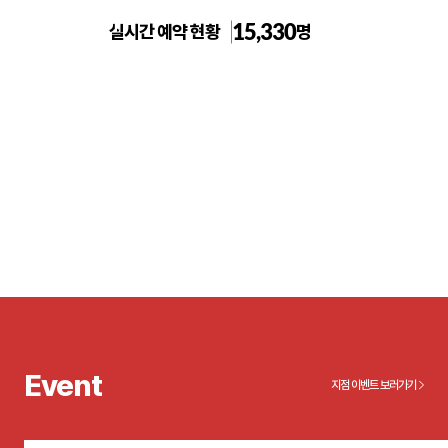
15,330
실시간 예약 현황
명
노원 톡스앤필의원
Event
지점 이벤트 보러가기