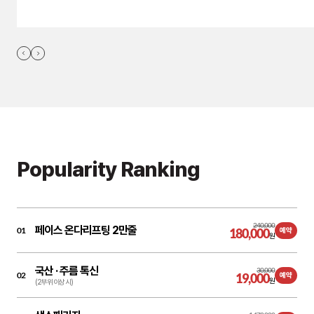
Popularity Ranking
240,000
페이스 온다리프팅 2만줄
01
180,000
예약
원
국산 ·
주름 톡신
30,000
02
19,000
예약
원
(2부위 이상 시)