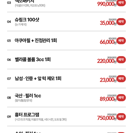
색소패키지
1,470,000
03
990,000
예약
원
(엑셀브이3회, 피코토닝10회)
슈링크 100샷
50,000
04
35,000
예약
원
(눈가 제외)
85,000
아쿠아필 + 진정관리 1회
05
66,000
예약
원
300,000
벨라콜 볼륨 3cc 1회
06
220,000
예약
원
32,000
남성 ·
인중 + 앞 턱 제모 1회
07
23,000
예약
원
국산 ·
필러 1cc
150,000
08
89,000
예약
원
(팔자/볼/앞광대)
흉터 프로그램
950,000
09
750,000
예약
원
(시크릿 프락셀, 어븀프락셀, 서브시전, 도트필 3회)