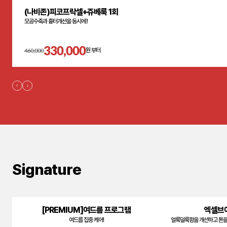
(나비존)피코프락셀+쥬베룩 1회
모공수축과 흉터개선을 동시에 !
330,000
460,000
원 부터
Signature
[PREMIUM]여드름 프로그램
엑셀브이
여드름 집중 케어!
얼룩덜룩함을 개선하고 톤을 