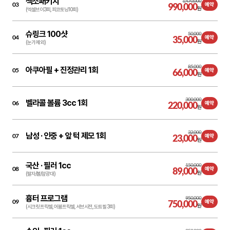
색소패키지
1,470,000
03
990,000
예약
원
(엑셀브이3회, 피코토닝10회)
슈링크 100샷
50,000
04
35,000
예약
원
(눈가 제외)
85,000
아쿠아필 + 진정관리 1회
05
66,000
예약
원
300,000
벨라콜 볼륨 3cc 1회
06
220,000
예약
원
32,000
남성 ·
인중 + 앞 턱 제모 1회
07
23,000
예약
원
국산 ·
필러 1cc
150,000
08
89,000
예약
원
(팔자/볼/앞광대)
흉터 프로그램
950,000
09
750,000
예약
원
(시크릿 프락셀, 어븀프락셀, 서브시전, 도트필 3회)