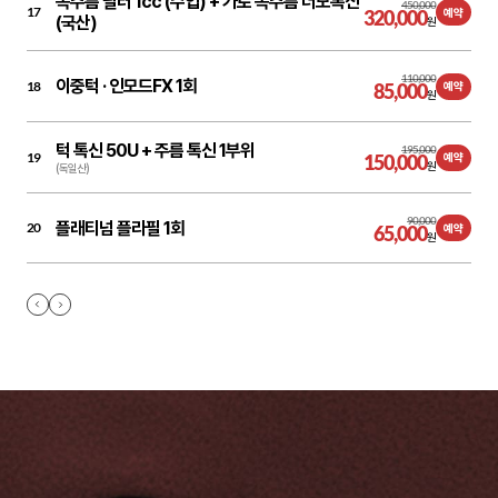
목주름 필러 1cc (수입) + 가로 목주름 더모톡신
450,000
17
320,000
예약
(국산)
원
110,000
이중턱 ·
인모드FX 1회
18
85,000
예약
원
턱 톡신 50U + 주름 톡신 1부위
195,000
19
150,000
예약
원
(독일산)
90,000
플래티넘 플라필 1회
20
65,000
예약
원