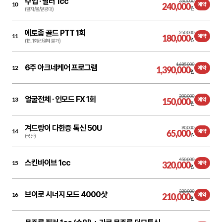
수입 ·
필러 1cc
350,000
10
240,000
예약
원
(팔자/볼/앞광대)
에토좀 골드 PTT 1회
250,000
11
180,000
예약
원
(1인 1회/선결제 불가)
1,685,000
6주 아크네케어 프로그램
12
1,390,000
예약
원
200,000
얼굴전체 ·
인모드 FX 1회
13
150,000
예약
원
겨드랑이 다한증 톡신 50U
90,000
14
65,000
예약
원
(국산)
450,000
스킨바이브 1cc
15
320,000
예약
원
320,000
브이로 시너지 모드 4000샷
16
210,000
예약
원