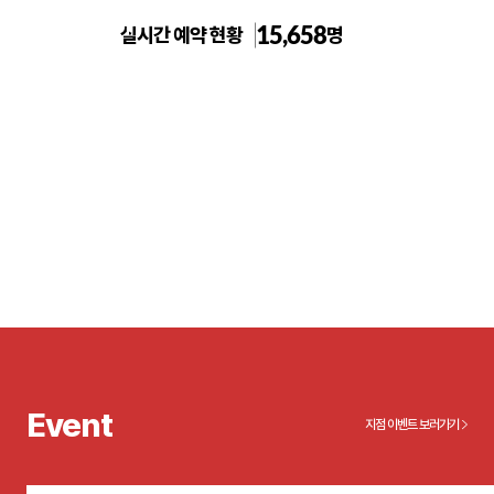
15,658
실시간 예약 현황
명
노원 톡스앤필의원
Event
지점 이벤트 보러가기