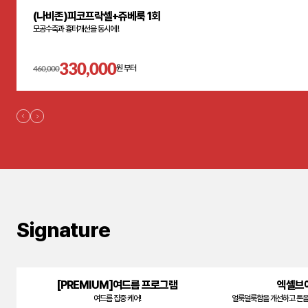
(나비존)피코프락셀+쥬베룩 1회
모공수축과 흉터개선을 동시에 !
330,000
460,000
원 부터
Signature
[PREMIUM]여드름 프로그램
엑셀브이
여드름 집중 케어!
얼룩덜룩함을 개선하고 톤을 