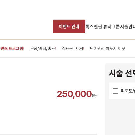
톡스앤필 뷰티그룹
시술안
이벤트 안내
맨즈 프로그램
모공/흉터/홍조
점/문신 제거
단기완성 아포지 제모
/
/
/
시술 선
피코토닝
250,000
원~