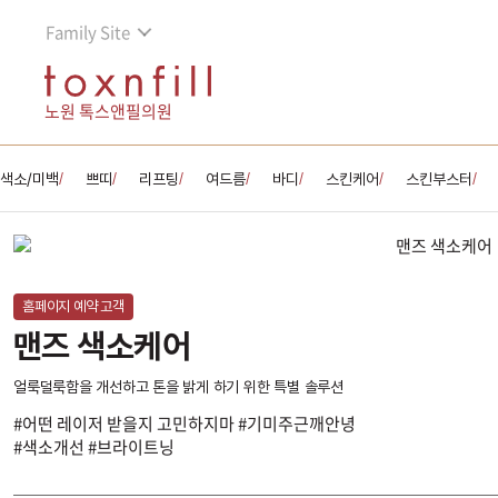
Family Site
노원 톡스앤필의원
색소/미백
쁘띠
리프팅
여드름
바디
스킨케어
스킨부스터
/
/
/
/
/
/
/
홈페이지 예약 고객
맨즈 색소케어
얼룩덜룩함을 개선하고 톤을 밝게 하기 위한 특별 솔루션
#어떤 레이저 받을지 고민하지마 #기미주근깨안녕
#색소개선 #브라이트닝