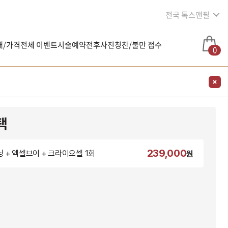
전국 톡스앤필
내/가격
전체 이벤트
시술예약
전후사진
칭찬/불만 접수
0
택
239,000
 + 엑셀브이 + 크라이오셀 1회
원