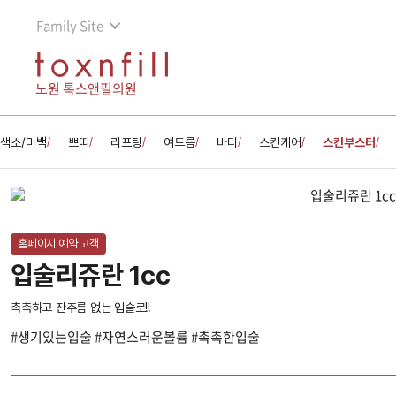
Family Site
노원 톡스앤필의원
색소/미백
쁘띠
리프팅
여드름
바디
스킨케어
스킨부스터
/
/
/
/
/
/
/
홈페이지 예약 고객
입술리쥬란 1cc
촉촉하고 잔주름 없는 입술로!!
#생기있는입술 #자연스러운볼륨 #촉촉한입술