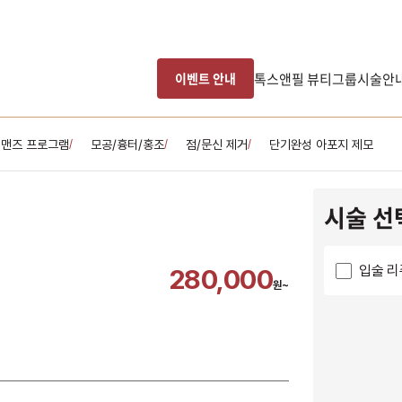
톡스앤필 뷰티그룹
시술안
이벤트 안내
맨즈 프로그램
모공/흉터/홍조
점/문신 제거
단기완성 아포지 제모
/
/
/
시술 선
입술 리
280,000
원~