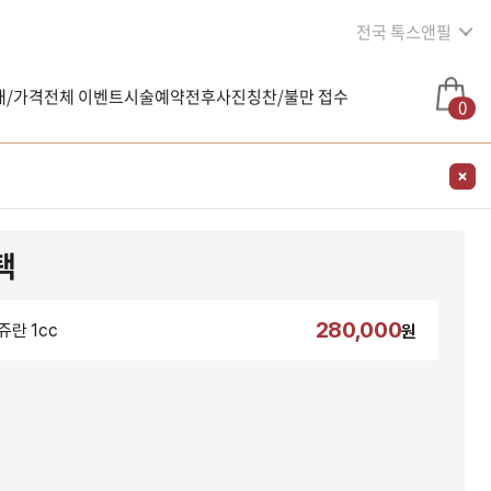
전국 톡스앤필
내/가격
전체 이벤트
시술예약
전후사진
칭찬/불만 접수
0
택
280,000
쥬란 1cc
원