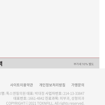
액
부가세 10% 별도
0
원
사이트이용약관
개인정보처리방침
가맹문의
명:
톡스앤필의원
대표:
박대정
사업자번호:
214-13-33847
대표번호:
1661-4842
진료과목:
피부과, 성형외과
이벤트/시술 예약하기
COPYRIGHTⓒ2021 TOXNFILL. All rights reserved.