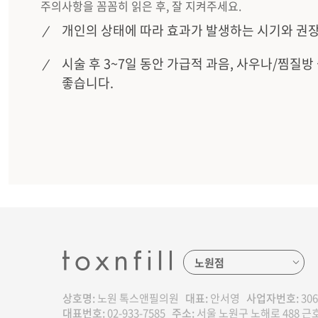
주의사항을 꼼꼼히 읽은 후, 잘 지켜주세요.
개인의 상태에 따라 효과가 발생하는 시기와 권장
시술 후 3~7일 동안 가급적 과음, 사우나/찜질방
좋습니다.
상호명:
노원 톡스앤필의원
대표:
안서영
사업자번호:
306
대표번호:
02-933-7585
주소:
서울 노원구 노해로 488 근