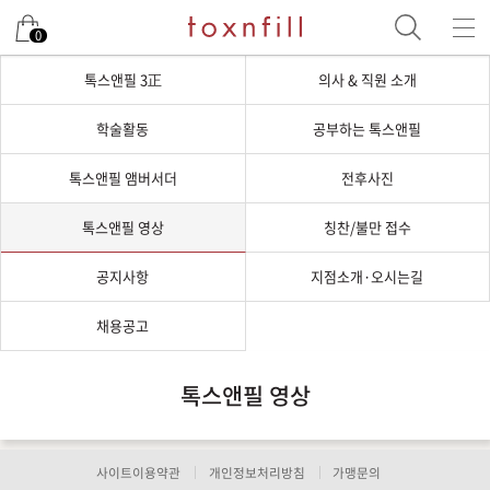
0
톡스앤필 3正
의사 & 직원 소개
학술활동
공부하는 톡스앤필
톡스앤필 앰버서더
전후사진
톡스앤필 영상
칭찬/불만 접수
공지사항
지점소개·오시는길
채용공고
톡스앤필 영상
사이트이용약관
개인정보처리방침
가맹문의