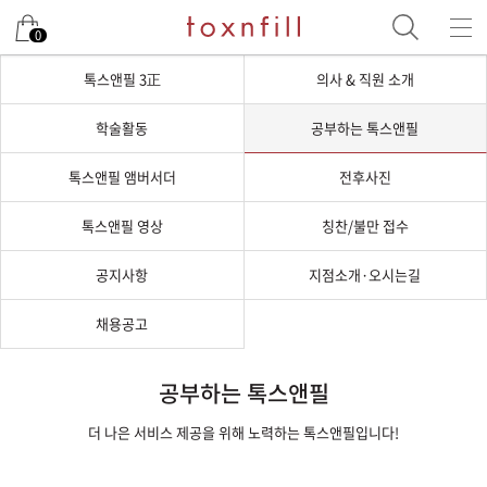
0
톡스앤필 3正
의사 & 직원 소개
학술활동
공부하는 톡스앤필
톡스앤필 앰버서더
전후사진
톡스앤필 영상
칭찬/불만 접수
공지사항
지점소개·오시는길
채용공고
공부하는 톡스앤필
더 나은 서비스 제공을 위해 노력하는 톡스앤필입니다!