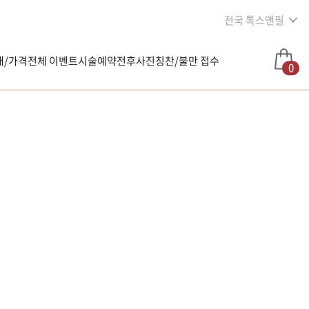
전국 톡스앤필
내/가격
전체 이벤트
시술예약
전후사진
칭찬/불만 접수
0