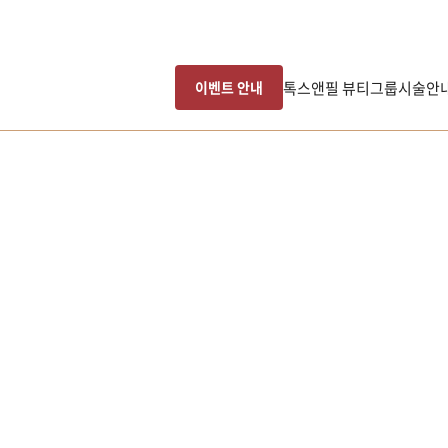
톡스앤필 뷰티그룹
시술안
이벤트 안내